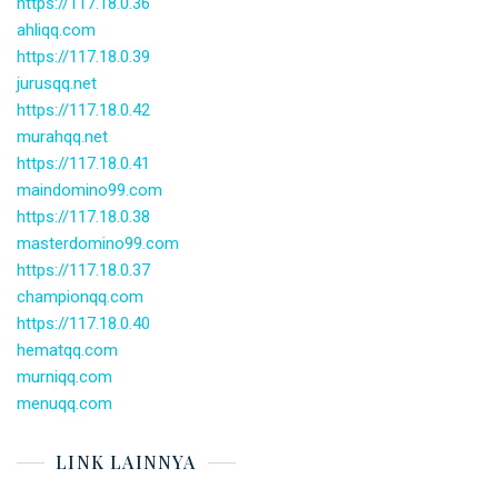
https://117.18.0.36
ahliqq.com
https://117.18.0.39
jurusqq.net
https://117.18.0.42
murahqq.net
https://117.18.0.41
maindomino99.com
https://117.18.0.38
masterdomino99.com
https://117.18.0.37
championqq.com
https://117.18.0.40
hematqq.com
murniqq.com
menuqq.com
LINK LAINNYA