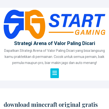
Skip
to
content
Strategi Arena of Valor Paling Dicari
Dapatkan Strategi Arena of Valor Paling Dicari yang bisa langsung
kamu praktekkan di permainan. Cocok untuk semua pemain, baik
pemula maupun pro, biar makin jago dan auto menang!
download minecraft original gratis