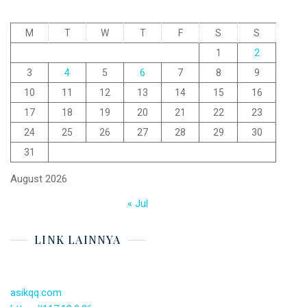
M
T
W
T
F
S
S
1
2
3
4
5
6
7
8
9
10
11
12
13
14
15
16
17
18
19
20
21
22
23
24
25
26
27
28
29
30
31
August 2026
« Jul
LINK LAINNYA
asikqq.com