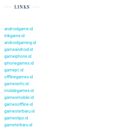
LINKS
androidgame.id
trikgame.id
androidgaming.id
gameandroid.id
gameiphone.id
iphonegames.id
gamepc.id
offlinegames.id
gamesinfo.id
mobilegames.id
gamesmobile.id
gamesoffline.id
gamesterbaru.id
gamestips.id
gameterbaru.id