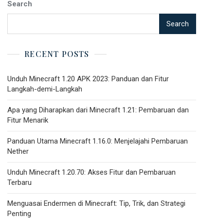
Search
Search
RECENT POSTS
Unduh Minecraft 1.20 APK 2023: Panduan dan Fitur
Langkah-demi-Langkah
Apa yang Diharapkan dari Minecraft 1.21: Pembaruan dan
Fitur Menarik
Panduan Utama Minecraft 1.16.0: Menjelajahi Pembaruan
Nether
Unduh Minecraft 1.20.70: Akses Fitur dan Pembaruan
Terbaru
Menguasai Endermen di Minecraft: Tip, Trik, dan Strategi
Penting