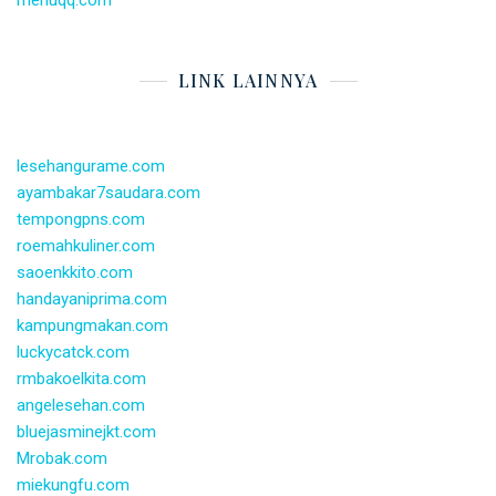
LINK LAINNYA
lesehangurame.com
ayambakar7saudara.com
tempongpns.com
roemahkuliner.com
saoenkkito.com
handayaniprima.com
kampungmakan.com
luckycatck.com
rmbakoelkita.com
angelesehan.com
bluejasminejkt.com
Mrobak.com
miekungfu.com