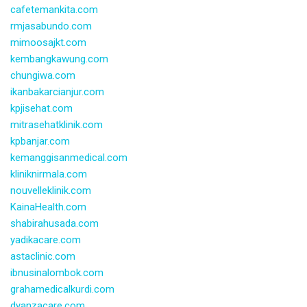
cafetemankita.com
rmjasabundo.com
mimoosajkt.com
kembangkawung.com
chungiwa.com
ikanbakarcianjur.com
kpjisehat.com
mitrasehatklinik.com
kpbanjar.com
kemanggisanmedical.com
kliniknirmala.com
nouvelleklinik.com
KainaHealth.com
shabirahusada.com
yadikacare.com
astaclinic.com
ibnusinalombok.com
grahamedicalkurdi.com
dyanzacare.com