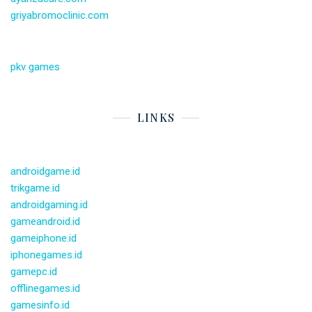
griyabromoclinic.com
pkv games
LINKS
androidgame.id
trikgame.id
androidgaming.id
gameandroid.id
gameiphone.id
iphonegames.id
gamepc.id
offlinegames.id
gamesinfo.id