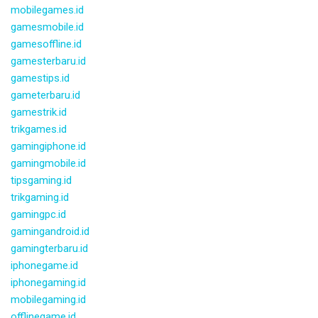
mobilegames.id
gamesmobile.id
gamesoffline.id
gamesterbaru.id
gamestips.id
gameterbaru.id
gamestrik.id
trikgames.id
gamingiphone.id
gamingmobile.id
tipsgaming.id
trikgaming.id
gamingpc.id
gamingandroid.id
gamingterbaru.id
iphonegame.id
iphonegaming.id
mobilegaming.id
offlinegame.id