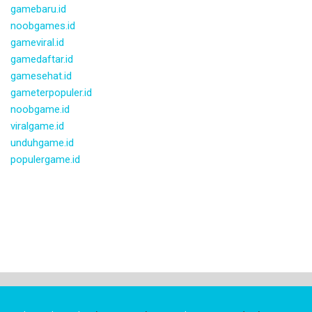
gamebaru.id
noobgames.id
gameviral.id
gamedaftar.id
gamesehat.id
gameterpopuler.id
noobgame.id
viralgame.id
unduhgame.id
populergame.id