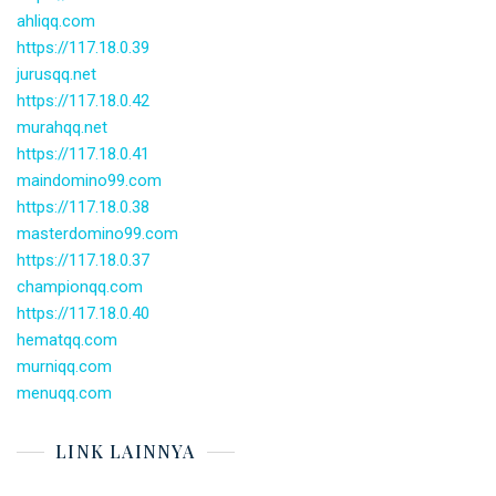
ahliqq.com
https://117.18.0.39
jurusqq.net
https://117.18.0.42
murahqq.net
https://117.18.0.41
maindomino99.com
https://117.18.0.38
masterdomino99.com
https://117.18.0.37
championqq.com
https://117.18.0.40
hematqq.com
murniqq.com
menuqq.com
LINK LAINNYA