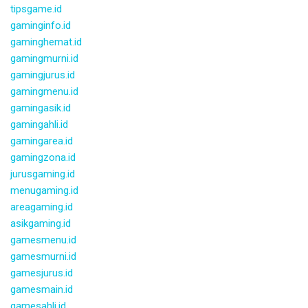
tipsgame.id
gaminginfo.id
gaminghemat.id
gamingmurni.id
gamingjurus.id
gamingmenu.id
gamingasik.id
gamingahli.id
gamingarea.id
gamingzona.id
jurusgaming.id
menugaming.id
areagaming.id
asikgaming.id
gamesmenu.id
gamesmurni.id
gamesjurus.id
gamesmain.id
gamesahli.id