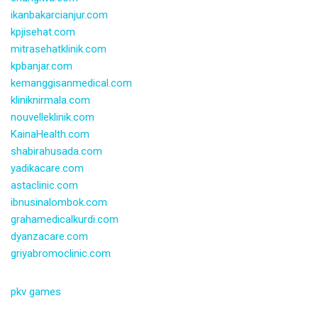
ikanbakarcianjur.com
kpjisehat.com
mitrasehatklinik.com
kpbanjar.com
kemanggisanmedical.com
kliniknirmala.com
nouvelleklinik.com
KainaHealth.com
shabirahusada.com
yadikacare.com
astaclinic.com
ibnusinalombok.com
grahamedicalkurdi.com
dyanzacare.com
griyabromoclinic.com
pkv games