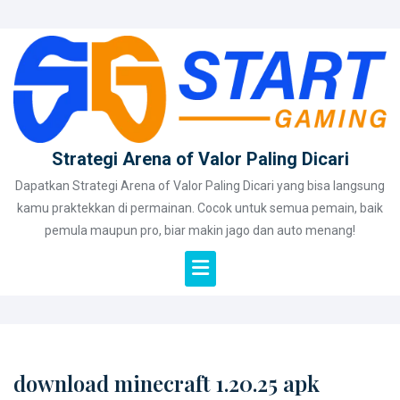
Skip
to
content
Strategi Arena of Valor Paling Dicari
Dapatkan Strategi Arena of Valor Paling Dicari yang bisa langsung
kamu praktekkan di permainan. Cocok untuk semua pemain, baik
pemula maupun pro, biar makin jago dan auto menang!
download minecraft 1.20.25 apk