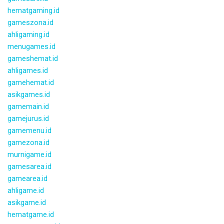
hematgaming.id
gameszona.id
ahligaming.id
menugames.id
gameshemat.id
ahligames.id
gamehemat.id
asikgames.id
gamemain.id
gamejurus.id
gamemenu.id
gamezona.id
murnigame.id
gamesarea.id
gamearea.id
ahligame.id
asikgame.id
hematgame.id