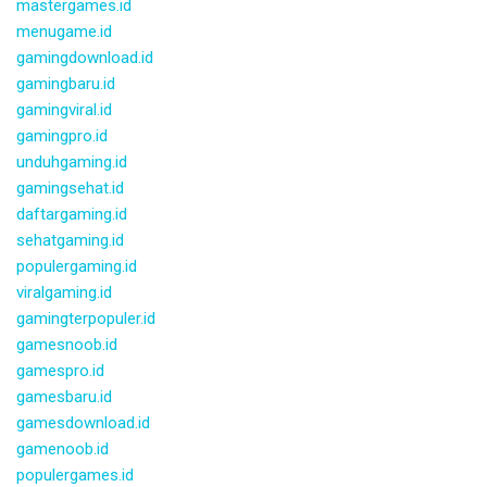
mastergames.id
menugame.id
gamingdownload.id
gamingbaru.id
gamingviral.id
gamingpro.id
unduhgaming.id
gamingsehat.id
daftargaming.id
sehatgaming.id
populergaming.id
viralgaming.id
gamingterpopuler.id
gamesnoob.id
gamespro.id
gamesbaru.id
gamesdownload.id
gamenoob.id
populergames.id