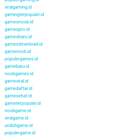
viralgaming.id
gamingterpopuler.id
gamesnoob.id
gamespro.id
gamesbaru.id
gamesdownload.id
gamenoob.id
populergames.id
gamebaru.id
noobgames.id
gameviral.id
gamedaftar.id
gamesehat.id
gameterpopuler.id
noobgame.id
viralgame.id
unduhgame.id
populergame.id