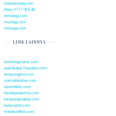
championqq.com
https://117.18.0.40
hematqq.com
murniqq.com
menuqq.com
LINK LAINNYA
lesehangurame.com
ayambakar7saudara.com
tempongpns.com
roemahkuliner.com
saoenkkito.com
handayaniprima.com
kampungmakan.com
luckycatck.com
rmbakoelkita.com