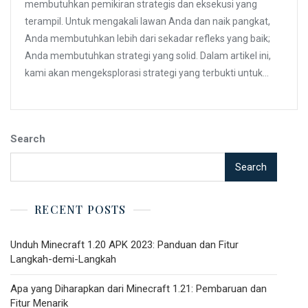
membutuhkan pemikiran strategis dan eksekusi yang
terampil. Untuk mengakali lawan Anda dan naik pangkat,
Anda membutuhkan lebih dari sekadar refleks yang baik;
Anda membutuhkan strategi yang solid. Dalam artikel ini,
kami akan mengeksplorasi strategi yang terbukti untuk…
Search
Search
RECENT POSTS
Unduh Minecraft 1.20 APK 2023: Panduan dan Fitur
Langkah-demi-Langkah
Apa yang Diharapkan dari Minecraft 1.21: Pembaruan dan
Fitur Menarik