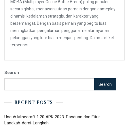
MOBA (Multiplayer Online Battle Arena) paling populer
secara global, menawan jutaan pemain dengan gameplay
dinamis, kedalaman strategis, dan karakter yang
bersemangat. Dengan basis pemain yang begitu luas,
meningkatkan pengalaman pengguna melalui layanan
pelanggan yang luar biasa menjadi penting. Dalam artikel
terperinci…
Search
Search
RECENT POSTS
Unduh Minecraft 1.20 APK 2023: Panduan dan Fitur
Langkah-demi-Langkah