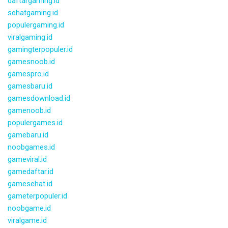
daftargaming.id
sehatgaming.id
populergaming.id
viralgaming.id
gamingterpopuler.id
gamesnoob.id
gamespro.id
gamesbaru.id
gamesdownload.id
gamenoob.id
populergames.id
gamebaru.id
noobgames.id
gameviral.id
gamedaftar.id
gamesehat.id
gameterpopuler.id
noobgame.id
viralgame.id