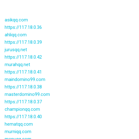
asikqq.com
https://117.18.0.36
ahliqq.com
https://117.18.0.39
jurusqq.net
https://117.18.0.42
murahqq.net
https://117.18.0.41
maindomino99.com
https://117.18.0.38
masterdomino99.com
https://117.18.0.37
championqq.com
https://117.18.0.40
hematqq.com
murniqq.com
menuqq.com