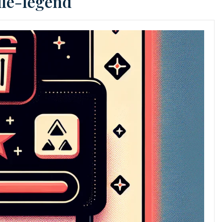
le-legend