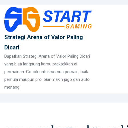
Skip
to
content
Strategi Arena of Valor Paling
Dicari
Dapatkan Strategi Arena of Valor Paling Dicari
yang bisa langsung kamu praktekkan di
permainan. Cocok untuk semua pemain, baik
pemula maupun pro, biar makin jago dan auto
menang!