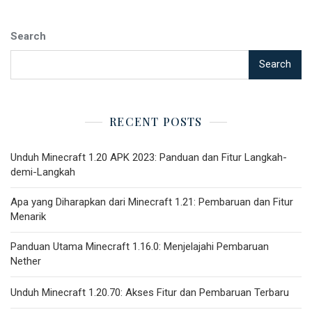
Search
Search
RECENT POSTS
Unduh Minecraft 1.20 APK 2023: Panduan dan Fitur Langkah-
demi-Langkah
Apa yang Diharapkan dari Minecraft 1.21: Pembaruan dan Fitur
Menarik
Panduan Utama Minecraft 1.16.0: Menjelajahi Pembaruan
Nether
Unduh Minecraft 1.20.70: Akses Fitur dan Pembaruan Terbaru