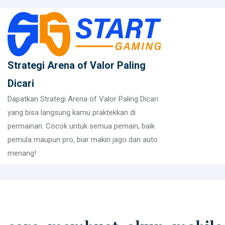
Skip
to
content
Strategi Arena of Valor Paling
Dicari
Dapatkan Strategi Arena of Valor Paling Dicari
yang bisa langsung kamu praktekkan di
permainan. Cocok untuk semua pemain, baik
pemula maupun pro, biar makin jago dan auto
menang!