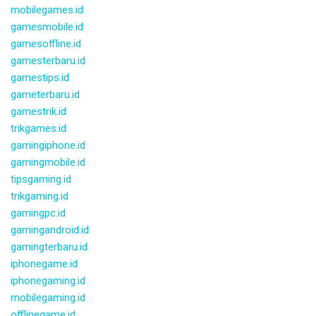
mobilegames.id
gamesmobile.id
gamesoffline.id
gamesterbaru.id
gamestips.id
gameterbaru.id
gamestrik.id
trikgames.id
gamingiphone.id
gamingmobile.id
tipsgaming.id
trikgaming.id
gamingpc.id
gamingandroid.id
gamingterbaru.id
iphonegame.id
iphonegaming.id
mobilegaming.id
offlinegame.id