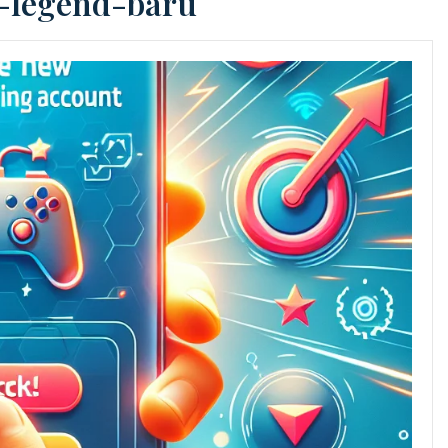
-legend-baru