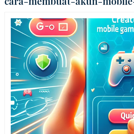
cara-membuat-akun-mobile