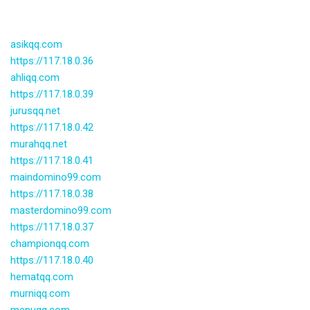
asikqq.com
https://117.18.0.36
ahliqq.com
https://117.18.0.39
jurusqq.net
https://117.18.0.42
murahqq.net
https://117.18.0.41
maindomino99.com
https://117.18.0.38
masterdomino99.com
https://117.18.0.37
championqq.com
https://117.18.0.40
hematqq.com
murniqq.com
menuqq.com