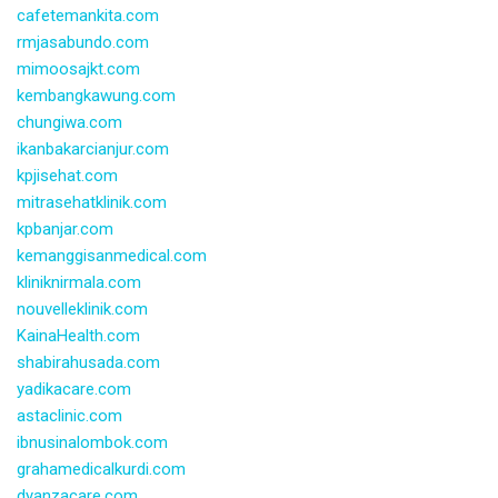
cafetemankita.com
rmjasabundo.com
mimoosajkt.com
kembangkawung.com
chungiwa.com
ikanbakarcianjur.com
kpjisehat.com
mitrasehatklinik.com
kpbanjar.com
kemanggisanmedical.com
kliniknirmala.com
nouvelleklinik.com
KainaHealth.com
shabirahusada.com
yadikacare.com
astaclinic.com
ibnusinalombok.com
grahamedicalkurdi.com
dyanzacare.com