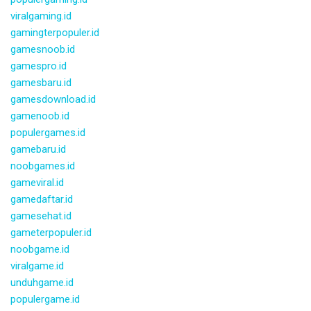
viralgaming.id
gamingterpopuler.id
gamesnoob.id
gamespro.id
gamesbaru.id
gamesdownload.id
gamenoob.id
populergames.id
gamebaru.id
noobgames.id
gameviral.id
gamedaftar.id
gamesehat.id
gameterpopuler.id
noobgame.id
viralgame.id
unduhgame.id
populergame.id