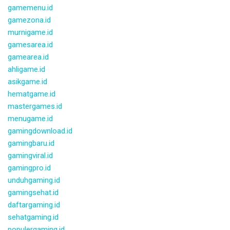
gamemenu.id
gamezona.id
murnigame.id
gamesarea.id
gamearea.id
ahligame.id
asikgame.id
hematgame.id
mastergames.id
menugame.id
gamingdownload.id
gamingbaru.id
gamingviral.id
gamingpro.id
unduhgaming.id
gamingsehat.id
daftargaming.id
sehatgaming.id
populergaming.id