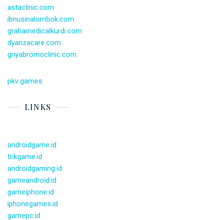
astaclinic.com
ibnusinalombok.com
grahamedicalkurdi.com
dyanzacare.com
griyabromoclinic.com
pkv games
LINKS
androidgame.id
trikgame.id
androidgaming.id
gameandroid.id
gameiphone.id
iphonegames.id
gamepc.id