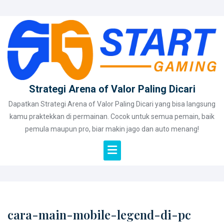
Skip
to
content
Strategi Arena of Valor Paling Dicari
Dapatkan Strategi Arena of Valor Paling Dicari yang bisa langsung
kamu praktekkan di permainan. Cocok untuk semua pemain, baik
pemula maupun pro, biar makin jago dan auto menang!
cara-main-mobile-legend-di-pc