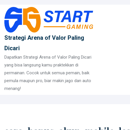
Skip
to
content
Strategi Arena of Valor Paling
Dicari
Dapatkan Strategi Arena of Valor Paling Dicari
yang bisa langsung kamu praktekkan di
permainan. Cocok untuk semua pemain, baik
pemula maupun pro, biar makin jago dan auto
menang!