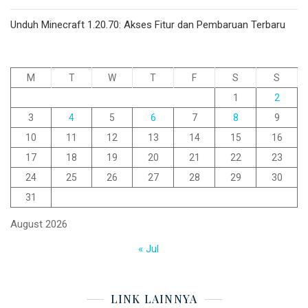
Unduh Minecraft 1.20.70: Akses Fitur dan Pembaruan Terbaru
M
T
W
T
F
S
S
1
2
3
4
5
6
7
8
9
10
11
12
13
14
15
16
17
18
19
20
21
22
23
24
25
26
27
28
29
30
31
August 2026
« Jul
LINK LAINNYA