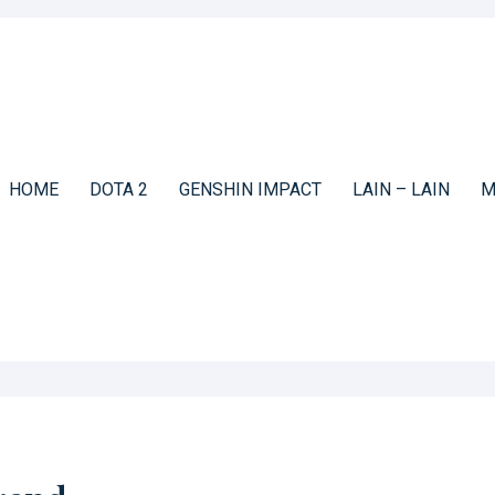
HOME
DOTA 2
GENSHIN IMPACT
LAIN – LAIN
M