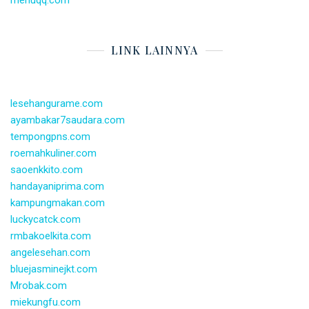
LINK LAINNYA
lesehangurame.com
ayambakar7saudara.com
tempongpns.com
roemahkuliner.com
saoenkkito.com
handayaniprima.com
kampungmakan.com
luckycatck.com
rmbakoelkita.com
angelesehan.com
bluejasminejkt.com
Mrobak.com
miekungfu.com