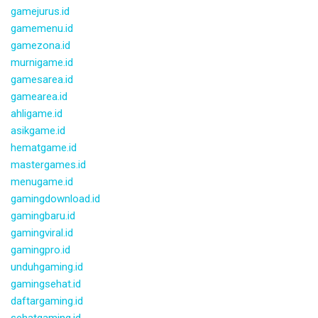
gamejurus.id
gamemenu.id
gamezona.id
murnigame.id
gamesarea.id
gamearea.id
ahligame.id
asikgame.id
hematgame.id
mastergames.id
menugame.id
gamingdownload.id
gamingbaru.id
gamingviral.id
gamingpro.id
unduhgaming.id
gamingsehat.id
daftargaming.id