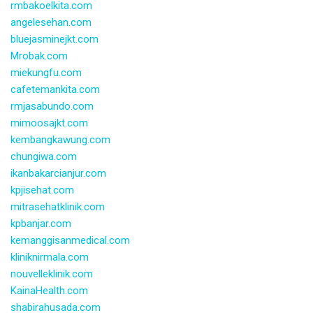
rmbakoelkita.com
angelesehan.com
bluejasminejkt.com
Mrobak.com
miekungfu.com
cafetemankita.com
rmjasabundo.com
mimoosajkt.com
kembangkawung.com
chungiwa.com
ikanbakarcianjur.com
kpjisehat.com
mitrasehatklinik.com
kpbanjar.com
kemanggisanmedical.com
kliniknirmala.com
nouvelleklinik.com
KainaHealth.com
shabirahusada.com