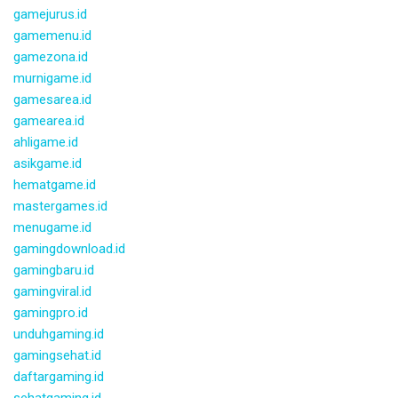
gamejurus.id
gamemenu.id
gamezona.id
murnigame.id
gamesarea.id
gamearea.id
ahligame.id
asikgame.id
hematgame.id
mastergames.id
menugame.id
gamingdownload.id
gamingbaru.id
gamingviral.id
gamingpro.id
unduhgaming.id
gamingsehat.id
daftargaming.id