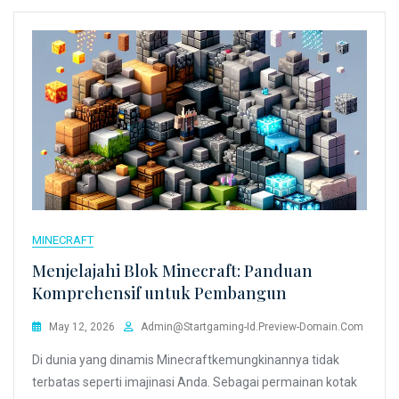
MINECRAFT
Menjelajahi Blok Minecraft: Panduan
Komprehensif untuk Pembangun
May 12, 2026
Admin@startgaming-Id.preview-Domain.com
Di dunia yang dinamis Minecraftkemungkinannya tidak
terbatas seperti imajinasi Anda. Sebagai permainan kotak