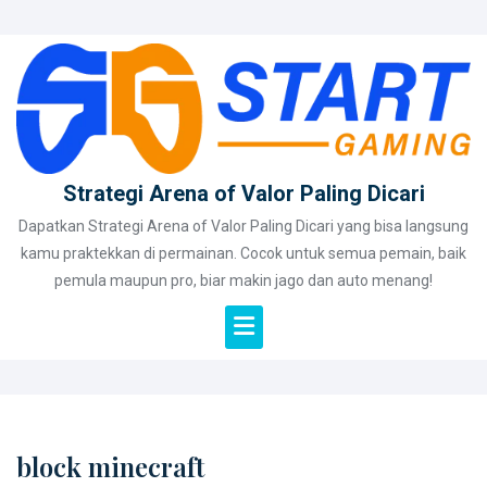
Skip
to
content
Strategi Arena of Valor Paling Dicari
Dapatkan Strategi Arena of Valor Paling Dicari yang bisa langsung
kamu praktekkan di permainan. Cocok untuk semua pemain, baik
pemula maupun pro, biar makin jago dan auto menang!
block minecraft