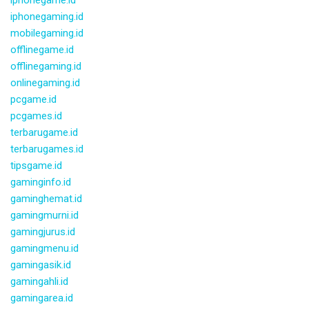
iphonegame.id
iphonegaming.id
mobilegaming.id
offlinegame.id
offlinegaming.id
onlinegaming.id
pcgame.id
pcgames.id
terbarugame.id
terbarugames.id
tipsgame.id
gaminginfo.id
gaminghemat.id
gamingmurni.id
gamingjurus.id
gamingmenu.id
gamingasik.id
gamingahli.id
gamingarea.id