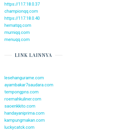
https://117.18.0.37
championqq.com
https://117.18.0.40
hematqq.com
murniqq.com
menuqq.com
LINK LAINNYA
lesehangurame.com
ayambakar7saudara.com
tempongpns.com
roemahkuliner.com
saoenkkito.com
handayaniprima.com
kampungmakan.com
luckycatck.com