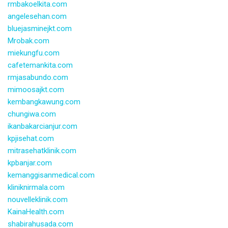
rmbakoelkita.com
angelesehan.com
bluejasminejkt.com
Mrobak.com
miekungfu.com
cafetemankita.com
rmjasabundo.com
mimoosajkt.com
kembangkawung.com
chungiwa.com
ikanbakarcianjur.com
kpjisehat.com
mitrasehatklinik.com
kpbanjar.com
kemanggisanmedical.com
kliniknirmala.com
nouvelleklinik.com
KainaHealth.com
shabirahusada.com