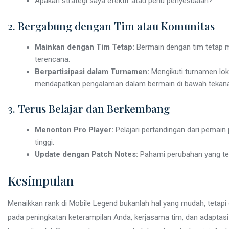
Apakah strategi saya efektif atau perlu penyesuaian?
2. Bergabung dengan Tim atau Komunitas
Mainkan dengan Tim Tetap:
Bermain dengan tim tetap me
terencana.
Berpartisipasi dalam Turnamen:
Mengikuti turnamen l
mendapatkan pengalaman dalam bermain di bawah tekan
3. Terus Belajar dan Berkembang
Menonton Pro Player:
Pelajari pertandingan dari pemain
tinggi.
Update dengan Patch Notes:
Pahami perubahan yang ter
Kesimpulan
Menaikkan rank di Mobile Legend bukanlah hal yang mudah, tetapi
pada peningkatan keterampilan Anda, kerjasama tim, dan adaptasi