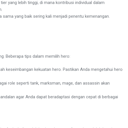
ier yang lebih tinggi, di mana kontribusi individual dalam
n.
a sama yang baik sering kali menjadi penentu kemenangan.
ng. Beberapa tips dalam memilih hero:
ah keseimbangan kekuatan hero. Pastikan Anda mengetahui hero
ai role seperti tank, marksman, mage, dan assassin akan
andalan agar Anda dapat beradaptasi dengan cepat di berbagai