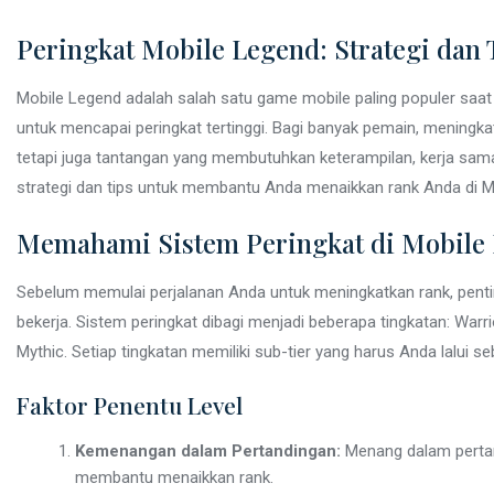
Peringkat Mobile Legend: Strategi dan
Mobile Legend adalah salah satu game mobile paling populer saat 
untuk mencapai peringkat tertinggi. Bagi banyak pemain, mening
tetapi juga tantangan yang membutuhkan keterampilan, kerja sama
strategi dan tips untuk membantu Anda menaikkan rank Anda di Mo
Memahami Sistem Peringkat di Mobile
Sebelum memulai perjalanan Anda untuk meningkatkan rank, pen
bekerja. Sistem peringkat dibagi menjadi beberapa tingkatan: Warrio
Mythic. Setiap tingkatan memiliki sub-tier yang harus Anda lalui se
Faktor Penentu Level
Kemenangan dalam Pertandingan:
Menang dalam pertan
membantu menaikkan rank.