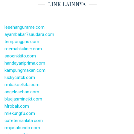
LINK LAINNYA
lesehangurame.com
ayambakar7saudara.com
tempongpns.com
roemahkuliner.com
saoenkkito.com
handayaniprima.com
kampungmakan.com
luckycatck.com
rmbakoelkita.com
angelesehan.com
bluejasminejkt.com
Mrobak.com
miekungfu.com
cafetemankita.com
rmjasabundo.com