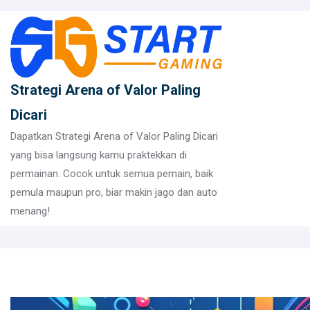
Skip
to
content
Strategi Arena of Valor Paling
Dicari
Dapatkan Strategi Arena of Valor Paling Dicari
yang bisa langsung kamu praktekkan di
permainan. Cocok untuk semua pemain, baik
pemula maupun pro, biar makin jago dan auto
menang!