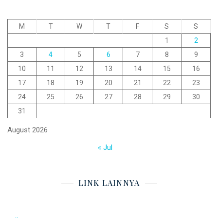
M
T
W
T
F
S
S
1
2
3
4
5
6
7
8
9
10
11
12
13
14
15
16
17
18
19
20
21
22
23
24
25
26
27
28
29
30
31
August 2026
« Jul
LINK LAINNYA