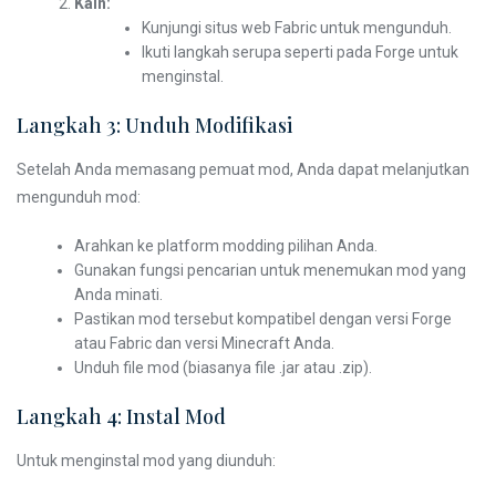
Kain:
Kunjungi situs web Fabric untuk mengunduh.
Ikuti langkah serupa seperti pada Forge untuk
menginstal.
Langkah 3: Unduh Modifikasi
Setelah Anda memasang pemuat mod, Anda dapat melanjutkan
mengunduh mod:
Arahkan ke platform modding pilihan Anda.
Gunakan fungsi pencarian untuk menemukan mod yang
Anda minati.
Pastikan mod tersebut kompatibel dengan versi Forge
atau Fabric dan versi Minecraft Anda.
Unduh file mod (biasanya file .jar atau .zip).
Langkah 4: Instal Mod
Untuk menginstal mod yang diunduh: