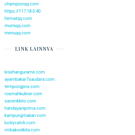
championqq.com
https://117.18.0.40
hematqq.com
murniqq.com
menuqq.com
LINK LAINNYA
lesehangurame.com
ayambakar7saudara.com
tempongpns.com
roemahkuliner.com
saoenkkito.com
handayaniprima.com
kampungmakan.com
luckycatck.com
rmbakoelkita.com