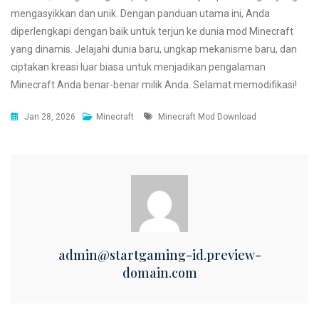
mengasyikkan dan unik. Dengan panduan utama ini, Anda
diperlengkapi dengan baik untuk terjun ke dunia mod Minecraft
yang dinamis. Jelajahi dunia baru, ungkap mekanisme baru, dan
ciptakan kreasi luar biasa untuk menjadikan pengalaman
Minecraft Anda benar-benar milik Anda. Selamat memodifikasi!
Tags
Jan 28, 2026
Minecraft
Minecraft Mod Download
admin@startgaming-id.preview-
domain.com