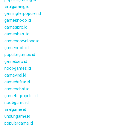
viralgaming.id
gamingterpopuler.id
gamesnoob.id
gamespro.id
gamesbaru.id
gamesdownload.id
gamenoob.id
populergames.id
gamebaru.id
noobgames.id
gameviral.id
gamedaftar.id
gamesehat.id
gameterpopuler.id
noobgame.id
viralgame.id
unduhgame.id
populergame.id