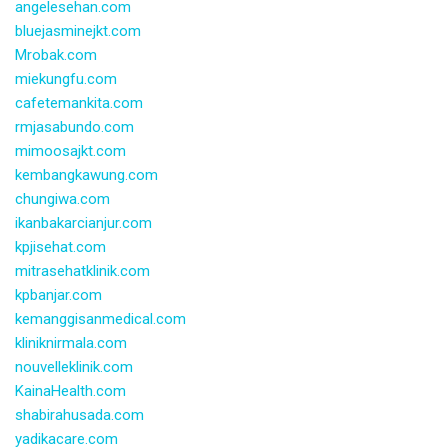
angelesehan.com
bluejasminejkt.com
Mrobak.com
miekungfu.com
cafetemankita.com
rmjasabundo.com
mimoosajkt.com
kembangkawung.com
chungiwa.com
ikanbakarcianjur.com
kpjisehat.com
mitrasehatklinik.com
kpbanjar.com
kemanggisanmedical.com
kliniknirmala.com
nouvelleklinik.com
KainaHealth.com
shabirahusada.com
yadikacare.com