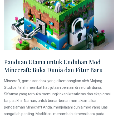
Panduan Utama untuk Unduhan Mod
Minecraft: Buka Dunia dan Fitur Baru
Minecraft, game sandbox yang dikembangkan oleh Mojang
Studios, telah memikat hati jutaan pemain di seluruh dunia.
Sifatnya yang terbuka memungkinkan kreativitas dan eksplorasi
tanpa akhir. Namun, untuk benar-benar memaksimalkan
pengalaman Minecraft Anda, menjelajahi dunia mod yang luas
sangatlah penting. Modifikasi menambah dimensi baru pada