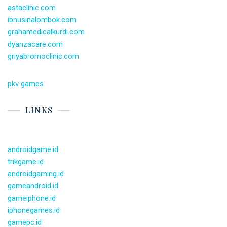
astaclinic.com
ibnusinalombok.com
grahamedicalkurdi.com
dyanzacare.com
griyabromoclinic.com
pkv games
LINKS
androidgame.id
trikgame.id
androidgaming.id
gameandroid.id
gameiphone.id
iphonegames.id
gamepc.id