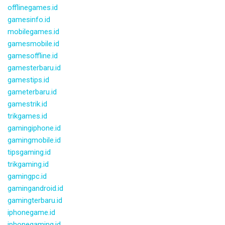
offlinegames.id
gamesinfo.id
mobilegames.id
gamesmobile.id
gamesoffline.id
gamesterbaru.id
gamestips.id
gameterbaru.id
gamestrik.id
trikgames.id
gamingiphone.id
gamingmobile.id
tipsgaming.id
trikgaming.id
gamingpc.id
gamingandroid.id
gamingterbaru.id
iphonegame.id
iphonegaming.id