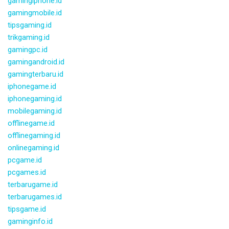
gamingiphone.id
gamingmobile.id
tipsgaming.id
trikgaming.id
gamingpc.id
gamingandroid.id
gamingterbaru.id
iphonegame.id
iphonegaming.id
mobilegaming.id
offlinegame.id
offlinegaming.id
onlinegaming.id
pcgame.id
pcgames.id
terbarugame.id
terbarugames.id
tipsgame.id
gaminginfo.id