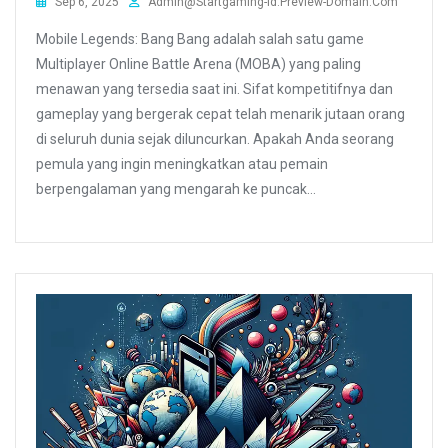
Sep 6, 2025
Admin@startgaming-Id.preview-Domain.com
Mobile Legends: Bang Bang adalah salah satu game
Multiplayer Online Battle Arena (MOBA) yang paling
menawan yang tersedia saat ini. Sifat kompetitifnya dan
gameplay yang bergerak cepat telah menarik jutaan orang
di seluruh dunia sejak diluncurkan. Apakah Anda seorang
pemula yang ingin meningkatkan atau pemain
berpengalaman yang mengarah ke puncak…