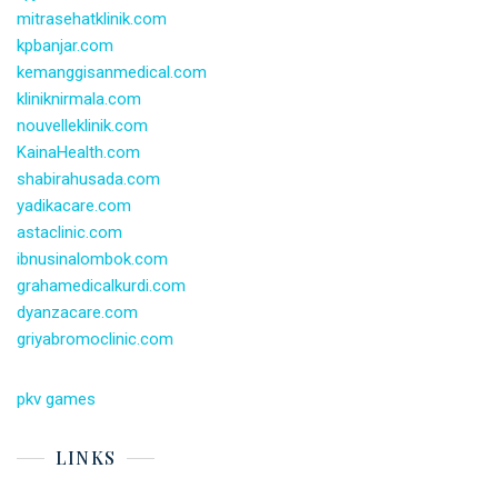
mitrasehatklinik.com
kpbanjar.com
kemanggisanmedical.com
kliniknirmala.com
nouvelleklinik.com
KainaHealth.com
shabirahusada.com
yadikacare.com
astaclinic.com
ibnusinalombok.com
grahamedicalkurdi.com
dyanzacare.com
griyabromoclinic.com
pkv games
LINKS