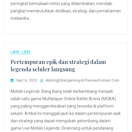
peringkat kemuliaan mitos yang didambakan, mendaki
pangkat membutuhkan dedikasi, strategi, dan pemahaman
mekanika…
LAIN - LAIN
Pertempuran epik dan strategi dalam
legenda seluler langsung
Sep 16, 2025
Admin@startgaming-Id.preview-Domain.com
Mobile Legends: Bang Bang telah berkembang menjadi
salah satu game Multiplayer Online Battle Arena (MOBA)
yang paling menggembirakan yang tersedia di platform
seluler. Artikel ini menggali jauh ke dalam pertempuran epik
dan strategi yang dapat mengubah gelombang dalam
game Live Mobile Legends. Dirancang untuk pendatang