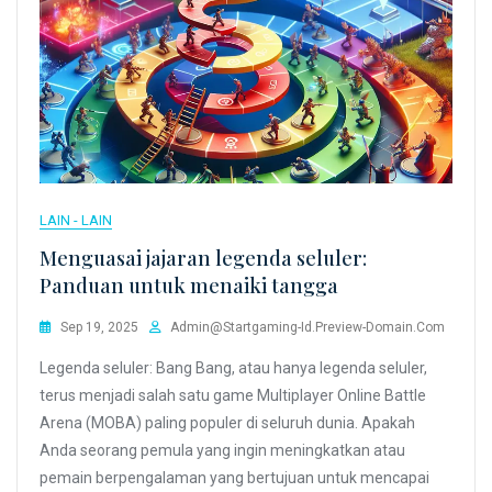
LAIN - LAIN
Menguasai jajaran legenda seluler:
Panduan untuk menaiki tangga
Sep 19, 2025
Admin@startgaming-Id.preview-Domain.com
Legenda seluler: Bang Bang, atau hanya legenda seluler,
terus menjadi salah satu game Multiplayer Online Battle
Arena (MOBA) paling populer di seluruh dunia. Apakah
Anda seorang pemula yang ingin meningkatkan atau
pemain berpengalaman yang bertujuan untuk mencapai