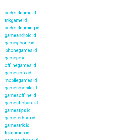
androidgame.id
trikgame.id
androidgaming.id
gameandroid.id
gameiphone.id
iphonegames.id
gamepc.id
offlinegames.id
gamesinfo.id
mobilegames.id
gamesmobile.id
gamesoffline.id
gamesterbaru.id
gamestips.id
gameterbaru.id
gamestrik.id
trikgames.id