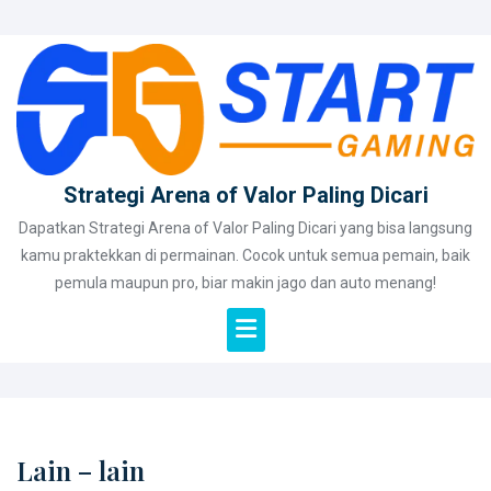
Skip
to
content
Strategi Arena of Valor Paling Dicari
Dapatkan Strategi Arena of Valor Paling Dicari yang bisa langsung
kamu praktekkan di permainan. Cocok untuk semua pemain, baik
pemula maupun pro, biar makin jago dan auto menang!
Lain – lain