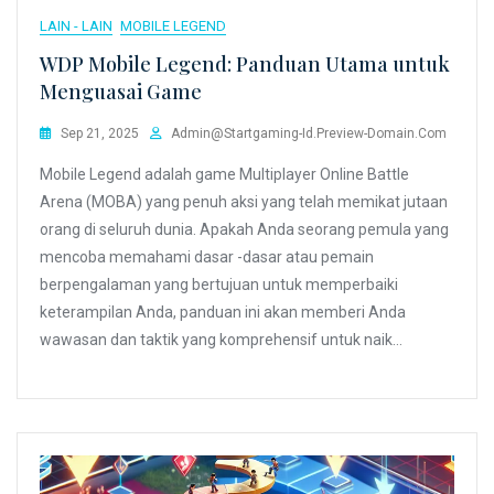
LAIN - LAIN
MOBILE LEGEND
WDP Mobile Legend: Panduan Utama untuk
Menguasai Game
Sep 21, 2025
Admin@startgaming-Id.preview-Domain.com
Mobile Legend adalah game Multiplayer Online Battle
Arena (MOBA) yang penuh aksi yang telah memikat jutaan
orang di seluruh dunia. Apakah Anda seorang pemula yang
mencoba memahami dasar -dasar atau pemain
berpengalaman yang bertujuan untuk memperbaiki
keterampilan Anda, panduan ini akan memberi Anda
wawasan dan taktik yang komprehensif untuk naik…