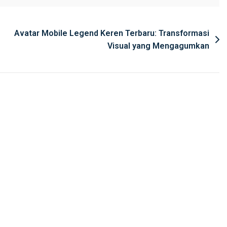
Avatar Mobile Legend Keren Terbaru: Transformasi
Visual yang Mengagumkan