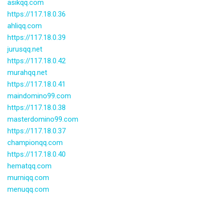
asikqq.com
https://117.18.0.36
ahliqq.com
https://117.18.0.39
jurusqq.net
https://117.18.0.42
murahqq.net
https://117.18.0.41
maindomino99.com
https://117.18.0.38
masterdomino99.com
https://117.18.0.37
championqq.com
https://117.18.0.40
hematqq.com
murniqq.com
menuqq.com