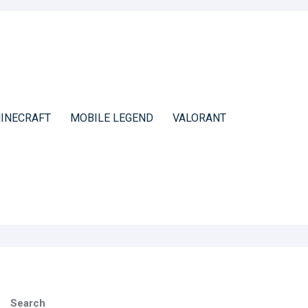
INECRAFT
MOBILE LEGEND
VALORANT
Search