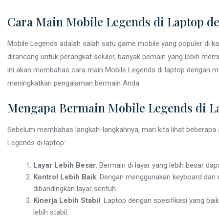
Cara Main Mobile Legends di Laptop d
Mobile Legends adalah salah satu game mobile yang populer di ka
dirancang untuk perangkat seluler, banyak pemain yang lebih memilih
ini akan membahas cara main Mobile Legends di laptop dengan mu
meningkatkan pengalaman bermain Anda.
Mengapa Bermain Mobile Legends di L
Sebelum membahas langkah-langkahnya, mari kita lihat beberapa
Legends di laptop:
Layar Lebih Besar
: Bermain di layar yang lebih besar d
Kontrol Lebih Baik
: Dengan menggunakan keyboard dan m
dibandingkan layar sentuh.
Kinerja Lebih Stabil
: Laptop dengan spesifikasi yang ba
lebih stabil.