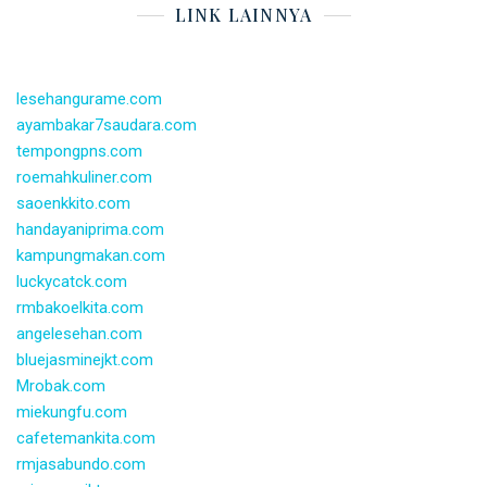
LINK LAINNYA
lesehangurame.com
ayambakar7saudara.com
tempongpns.com
roemahkuliner.com
saoenkkito.com
handayaniprima.com
kampungmakan.com
luckycatck.com
rmbakoelkita.com
angelesehan.com
bluejasminejkt.com
Mrobak.com
miekungfu.com
cafetemankita.com
rmjasabundo.com