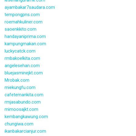
ayambakar7saudara.com
tempongpns.com
roemahkuliner.com
saoenkkito.com
handayaniprima.com
kampungmakan.com
luckycatck.com
rmbakoelkita.com
angelesehan.com
bluejasminejkt.com
Mrobak.com
miekungfu.com
cafetemankita.com
rmjasabundo.com
mimoosajkt.com
kembangkawung.com
chungiwa.com
ikanbakarcianjur.com