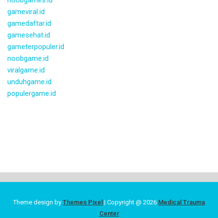
gameviral.id
gamedaftar.id
gamesehat.id
gameterpopuler.id
noobgame.id
viralgame.id
unduhgame.id
populergame.id
Theme design by
Themes Pixel
| Copyright @ 2026
Medical Trauma
Center