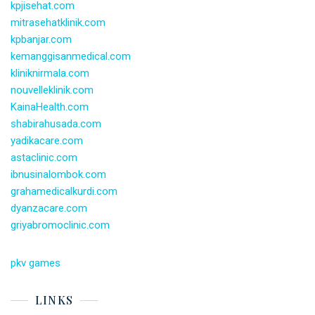
kpjisehat.com
mitrasehatklinik.com
kpbanjar.com
kemanggisanmedical.com
kliniknirmala.com
nouvelleklinik.com
KainaHealth.com
shabirahusada.com
yadikacare.com
astaclinic.com
ibnusinalombok.com
grahamedicalkurdi.com
dyanzacare.com
griyabromoclinic.com
pkv games
LINKS