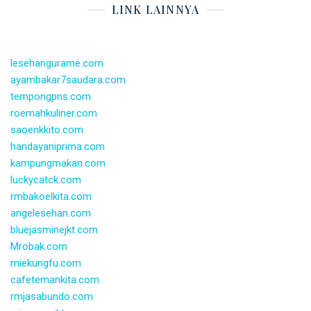
LINK LAINNYA
lesehangurame.com
ayambakar7saudara.com
tempongpns.com
roemahkuliner.com
saoenkkito.com
handayaniprima.com
kampungmakan.com
luckycatck.com
rmbakoelkita.com
angelesehan.com
bluejasminejkt.com
Mrobak.com
miekungfu.com
cafetemankita.com
rmjasabundo.com