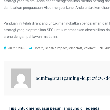
strategi yang tajam, Anda dapat mengendalikan medan perang d
dan biarkan penguasaan Alice menjadi kunci Anda untuk kemuliaan 
Panduan ini telah dirancang untuk meningkatkan pengalaman dan 
strategi yang dioptimalkan SEO untuk memastikan aksesibilitas 
arena dengan pahlawan mistis ini.
Tag
Jul 27, 2025
Dota 2
,
Genshin Impact
,
Minecraft
,
Valorant
Ali
admin@startgaming-id.preview-d
Post
Tips untuk menguasai pesan langsung di legenda