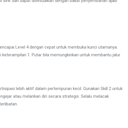
i sihir dan dapat disesuaikan dengan bakat penyembahan ajaib
encapai Level 4 dengan cepat untuk membuka kunci utamanya.
i keterampilan 1. Putar bila memungkinkan untuk membantu jalur
isipasi lebih aktif dalam pertempuran kecil. Gunakan Skill 2 untuk
gejar atau melarikan diri secara strategis. Selalu melacak
rlibatan.