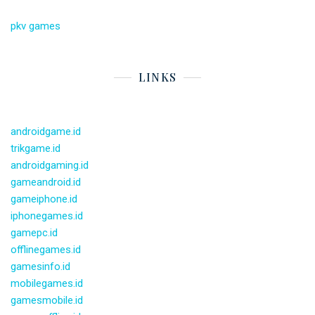
pkv games
LINKS
androidgame.id
trikgame.id
androidgaming.id
gameandroid.id
gameiphone.id
iphonegames.id
gamepc.id
offlinegames.id
gamesinfo.id
mobilegames.id
gamesmobile.id