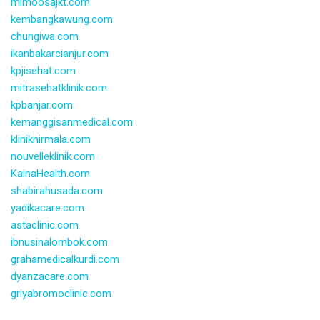
mimoosajkt.com
kembangkawung.com
chungiwa.com
ikanbakarcianjur.com
kpjisehat.com
mitrasehatklinik.com
kpbanjar.com
kemanggisanmedical.com
kliniknirmala.com
nouvelleklinik.com
KainaHealth.com
shabirahusada.com
yadikacare.com
astaclinic.com
ibnusinalombok.com
grahamedicalkurdi.com
dyanzacare.com
griyabromoclinic.com