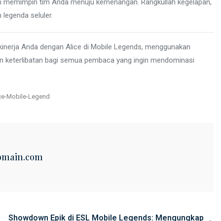
an memimpin tim Anda menuju kemenangan. Rangkullah kegelapan,
legenda seluler.
kinerja Anda dengan Alice di Mobile Legends, menggunakan
dan keterlibatan bagi semua pembaca yang ingin mendominasi
s
ce-Mobile-Legend
omain.com
Showdown Epik di ESL Mobile Legends: Mengungkap